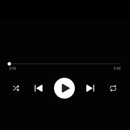
0:00
0:00