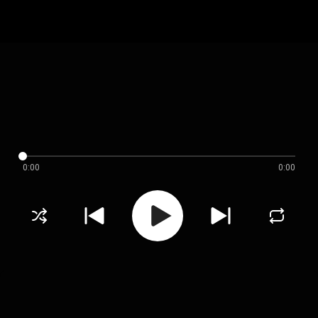
0:00
0:00