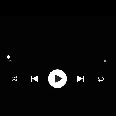
0:00
0:00