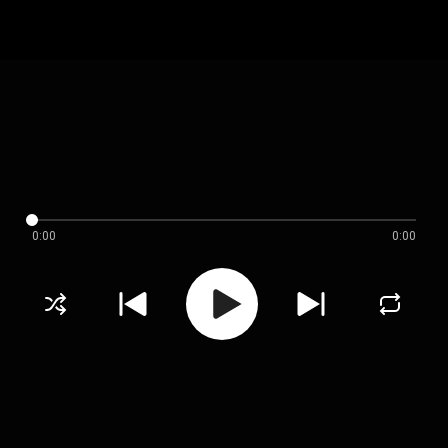
0:00
0:00