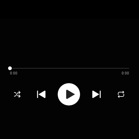
0:00
0:00