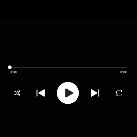
0:00
0:00