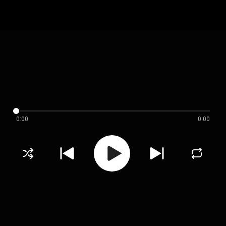
0:00
0:00