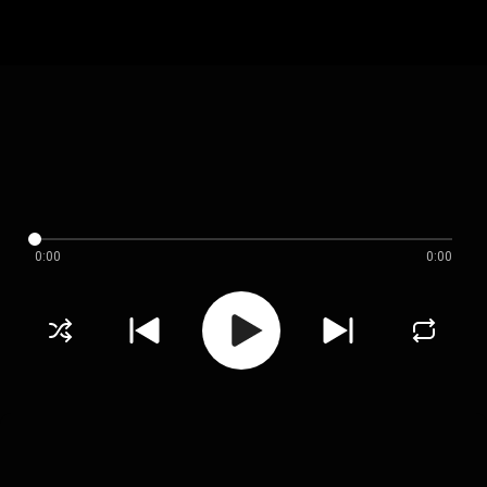
0:00
0:00