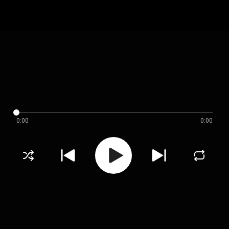
0:00
0:00