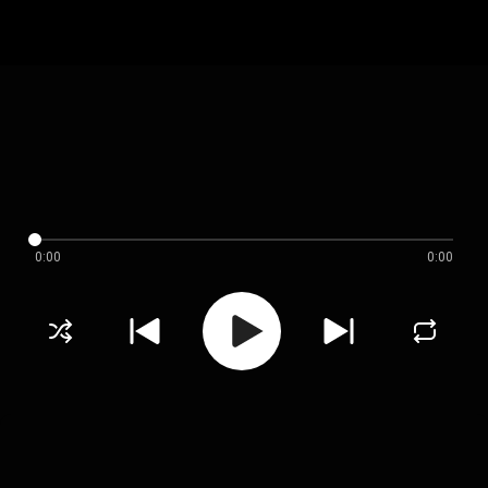
0:00
0:00