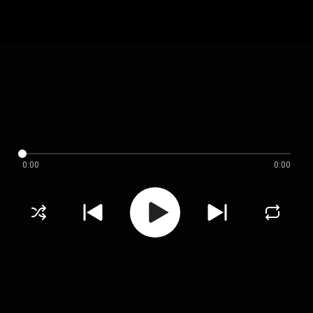
0:00
0:00