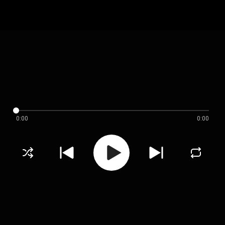
0:00
0:00