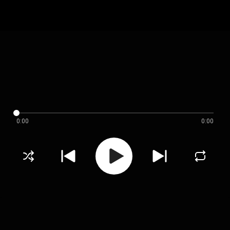
0:00
0:00