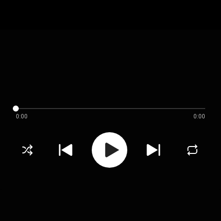
0:00
0:00