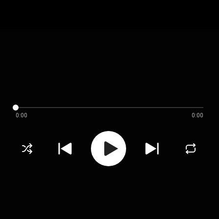
0:00
0:00