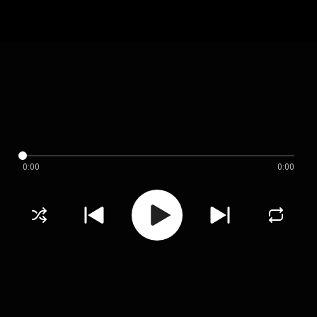
0:00
0:00