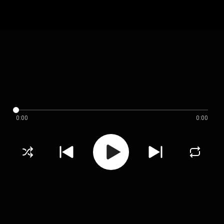
0:00
0:00