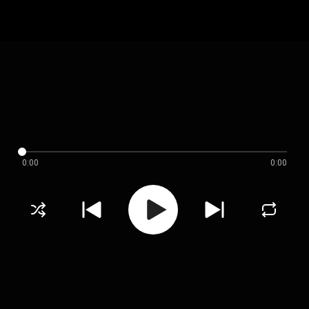
0:00
0:00