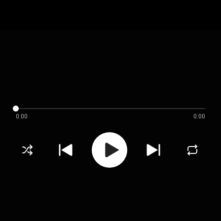
0:00
0:00