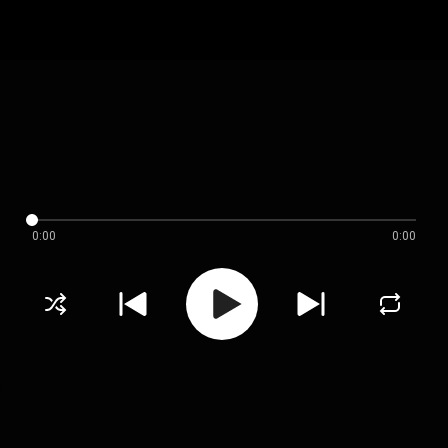
0:00
0:00