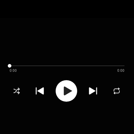
0:00
0:00