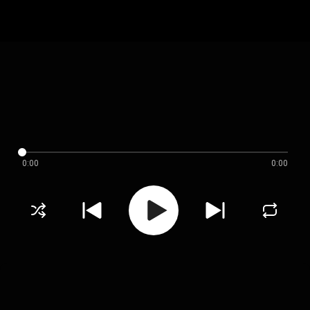
0:00
0:00