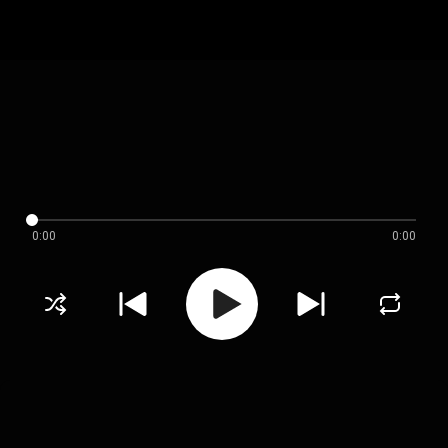
0:00
0:00