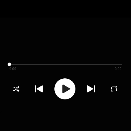
0:00
0:00