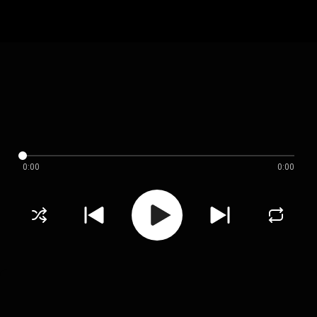
0:00
0:00