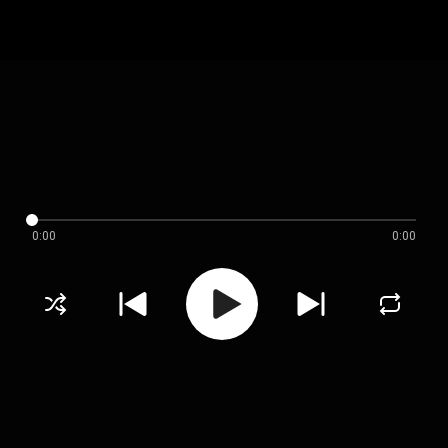
0:00
0:00