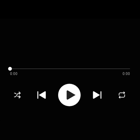
0:00
0:00