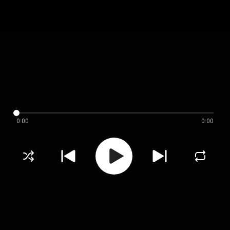
0:00
0:00