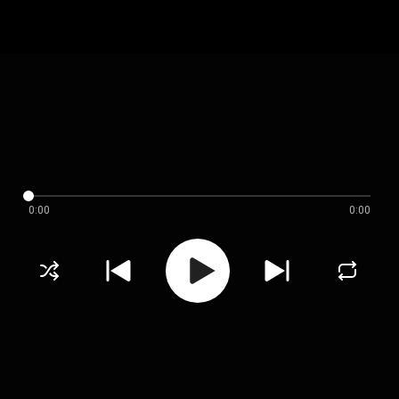
0:00
0:00