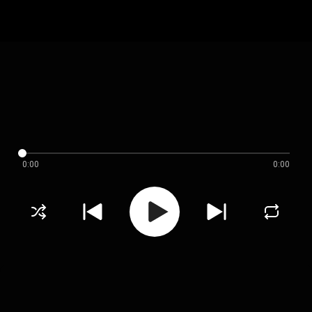
0:00
0:00