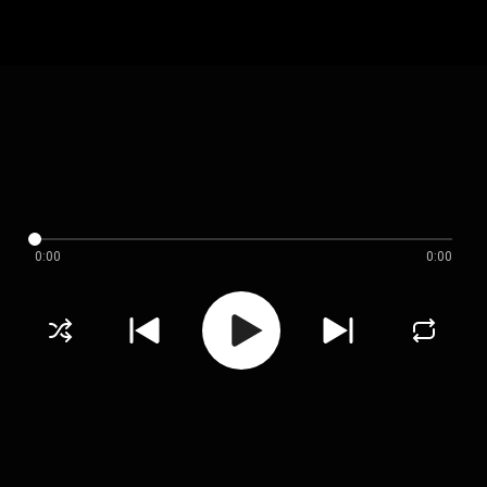
0:00
0:00