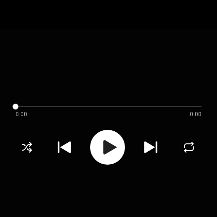
0:00
0:00