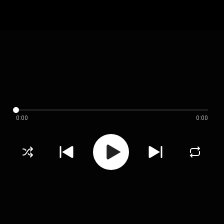
0:00
0:00