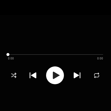
0:00
0:00