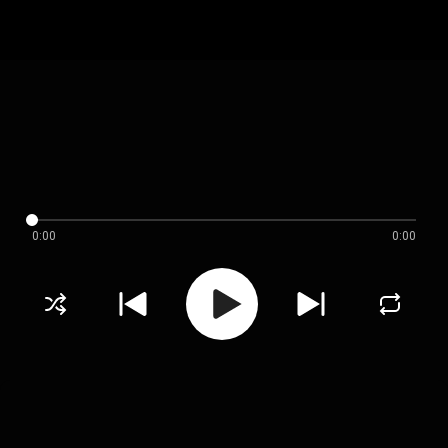
0:00
0:00