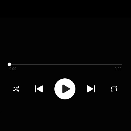
0:00
0:00