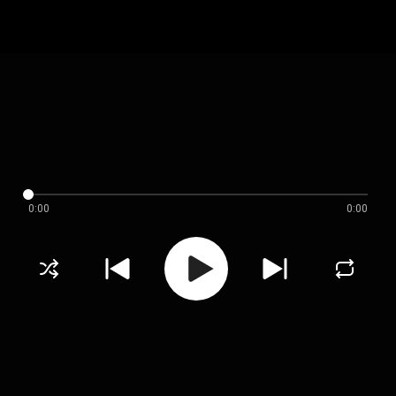
0:00
0:00