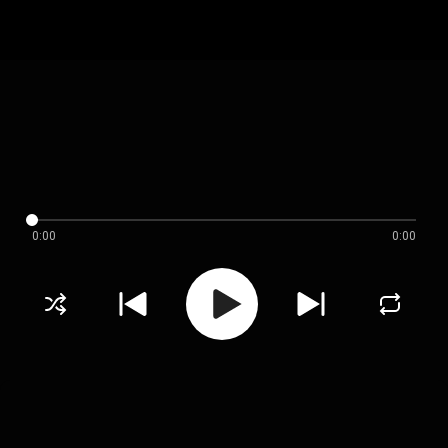
0:00
0:00