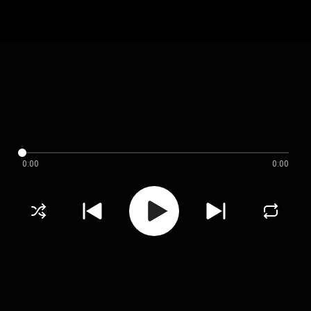
0:00
0:00