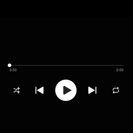
0:00
0:00