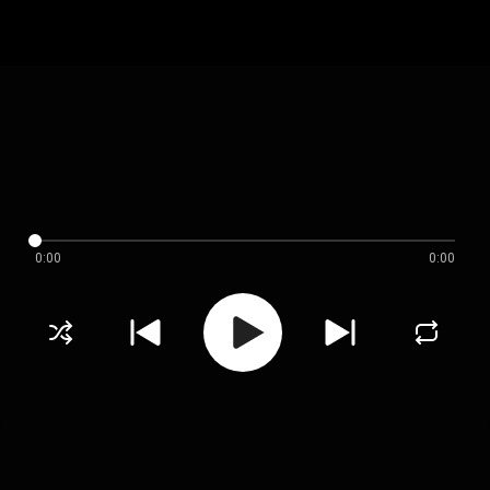
0:00
0:00