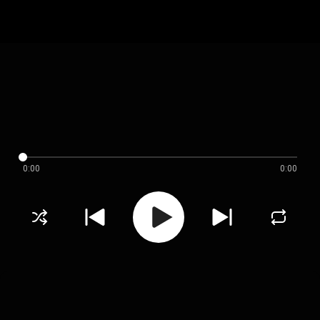
0:00
0:00