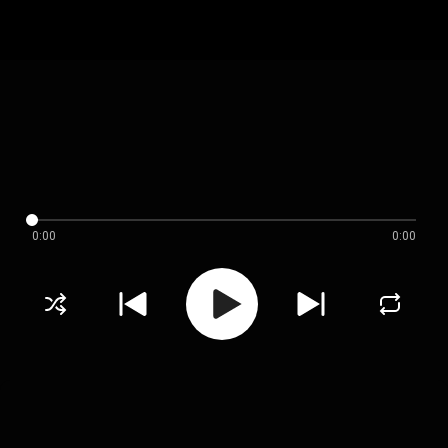
0:00
0:00