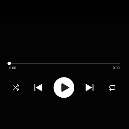
0:00
0:00