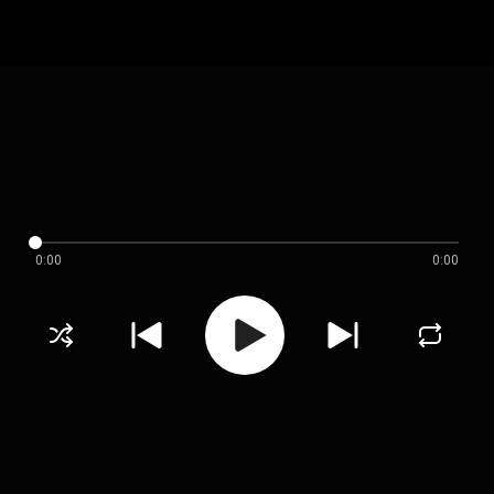
0:00
0:00