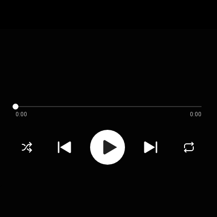
0:00
0:00