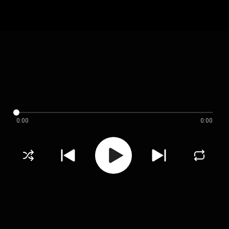
0:00
0:00