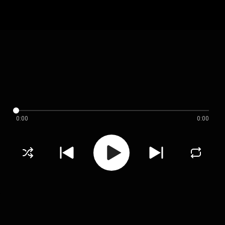
0:00
0:00