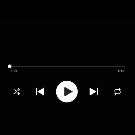
0:00
0:00