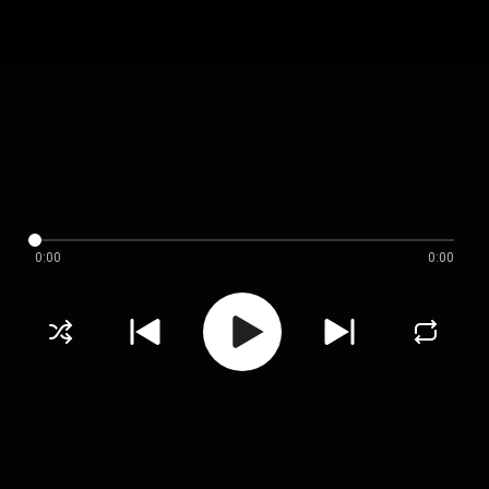
0:00
0:00